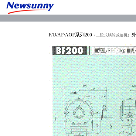
F/U/AF/AOF系列200
外
（二段式蜗轮减速机）