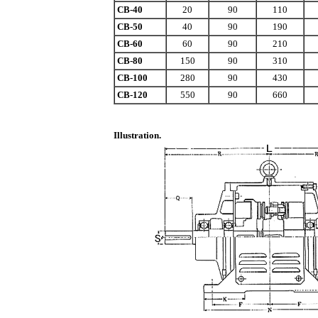
CB-40
20
90
110
CB-50
40
90
190
CB-60
60
90
210
CB-80
150
90
310
CB-100
280
90
430
CB-120
550
90
660
Illustration.