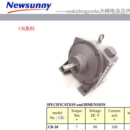
------osakidengyosha大崎电业
CB系列
SPECIFICATION and DIMENSION
Torque
Voltage
Current
model
W
Nm
DC V
mA
No：
CB-
*
*
*
CB-30
7
90
100