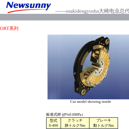
------osakidengyosha大崎电业
ORT系列
Cut model showing inside
标准式样 ((P≒0.6MPa）
クラッチ
ブレーキ
型式
0-400
静トルクNm
動トルクNm