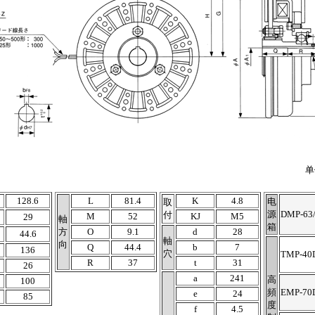
单
128.6
L
81.4
K
4.8
电
取
源
DMP-63
付
M
52
KJ
M5
29
軸
箱
方
O
9.1
d
28
44.6
軸
向
Q
44.4
b
7
136
穴
TMP-40
R
37
t
31
26
a
241
高
100
頻
EMP-70
e
24
85
度
f
4.5