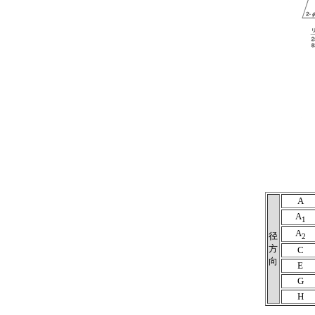
A
A
1
A
径
2
方
C
向
E
G
H