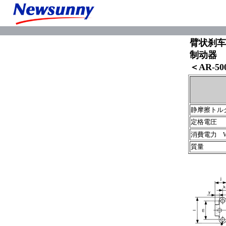
臂状刹车型
制动器
＜AR-50
静摩擦トル
定格電圧 
消費電力 W(
質量 k