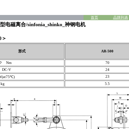
首页
品牌列表
电磁离合/sinfonia_shinko_神钢电机
0＞
形式
AR-500
ク Nm
70
DC-V
24
23
at75℃)
g
5.5