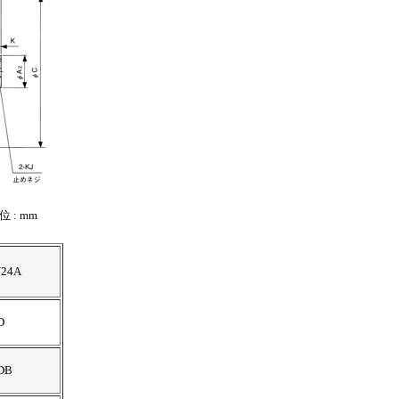
位 : mm
/24A
D
DB