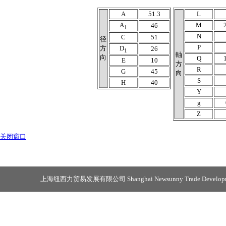
A
51.3
L
A
M
46
1
N
C
51
径
P
方
D
26
1
軸
向
Q
E
10
方
R
G
45
向
S
H
40
Y
g
Z
关闭窗口
上海纽西力贸易发展有限公司 Shanghai Newsunny Trade Developmen