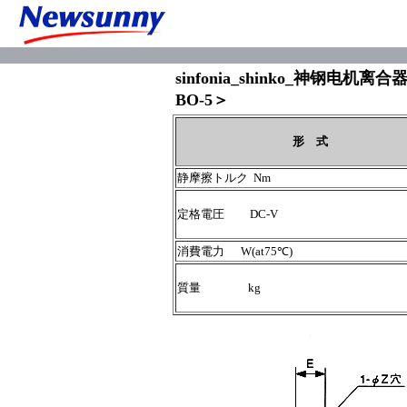
sinfonia_shinko_神钢电机离合
BO-5＞
形 式
静摩擦トルク Nm
定格電圧 DC-V
消費電力 W(at75℃)
質量 kg