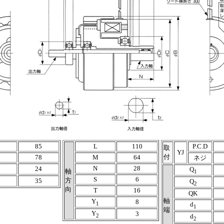
85
L
110
P.C.D
取
YJ
付
78
M
64
ネジ
N
28
24
Q
1
軸
1
S
6
方
35
Q
2
2
向
T
16
QK
軸
Y
8
1
d
1
端
Y
3
2
d
2