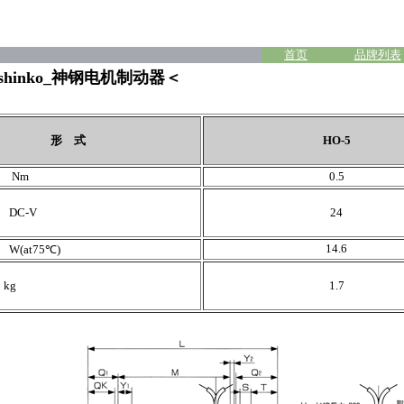
首页
品牌列表
ia_shinko_神钢电机制动器＜
形 式
HO-5
 Nm
0.5
DC-V
24
14.6
(at75℃)
kg
1.7