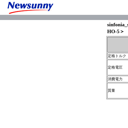
sinfon
HO-5＞
定格トルク
定格電圧 
消費電力 W
質量 