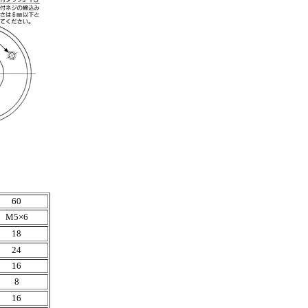
60
M5×6
18
24
16
8
16