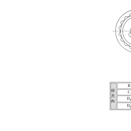
B
径
C
方
D
向
D