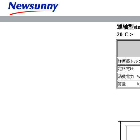
通轴型sin
20-C＞
静摩擦トル
定格電圧 
消費電力 W(
質量 k