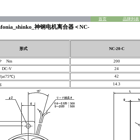
首页
品牌列表
fonia_shinko_神钢电机离合器＜NC-
形式
NC-20-C
ク Nm
200
DC-V
24
42
at75℃)
g
14.3