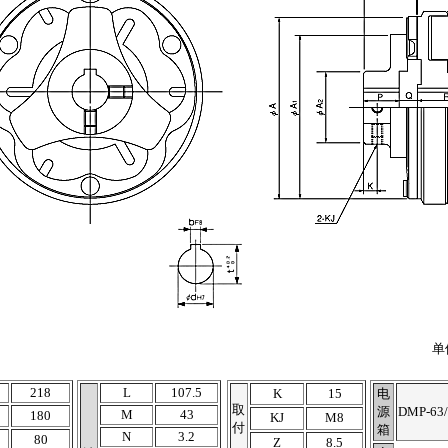
单位
218
L
107.5
K
15
电
取
源
DMP-63
M
43
180
KJ
M8
付
箱
N
3.2
80
Z
8.5