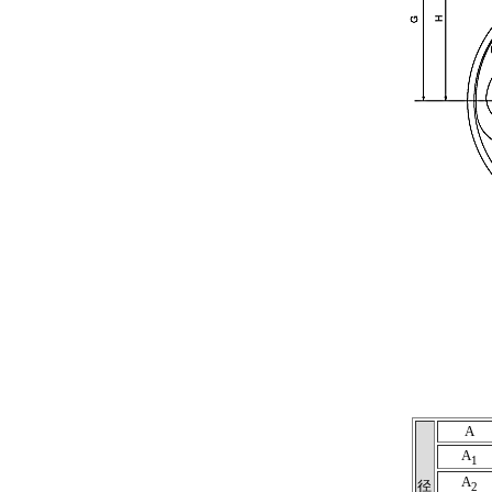
A
A
1
A
径
2