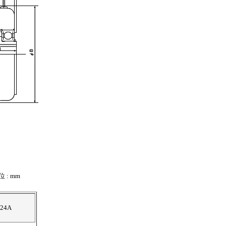
 : mm
/24A