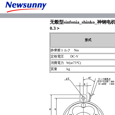
无毂型sinfonia_shinko_神钢
0.3＞
形式
静摩擦トルク Nm
定格電圧 DC-V
消費電力 W(at75℃)
質量 kg