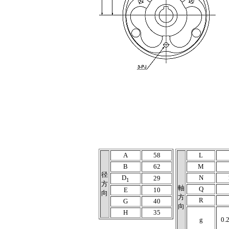
A
58
L
B
62
M
径
D
N
29
1
方
軸
Q
E
10
向
方
R
G
40
向
H
35
g
0.