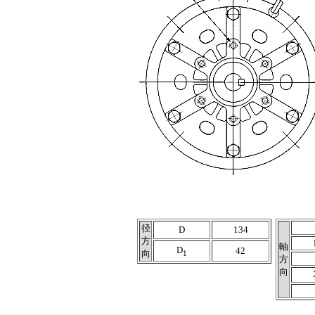
径
D
134
方
軸
D
42
向
1
方
向