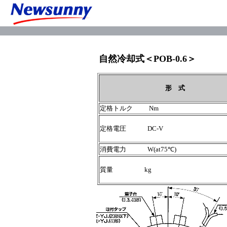
自然冷却式＜POB-0.6＞
形 式
定格トルク Nm
定格電圧 DC-V
消費電力 W(at75℃)
質量 kg