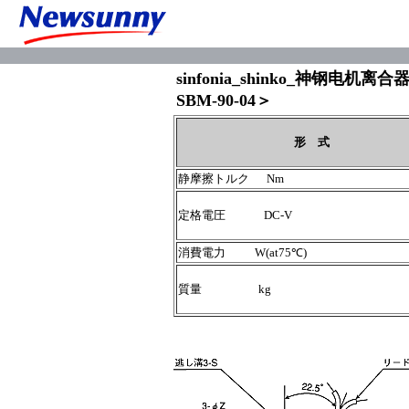
sinfonia_shinko_神钢电机离合
SBM-90-04＞
形 式
静摩擦トルク Nm
定格電圧 DC-V
消費電力 W(at75℃)
質量 kg