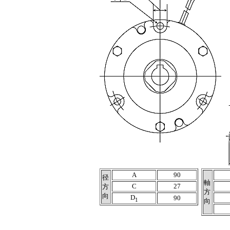
A
90
径
軸
C
27
方
方
向
D
90
1
向