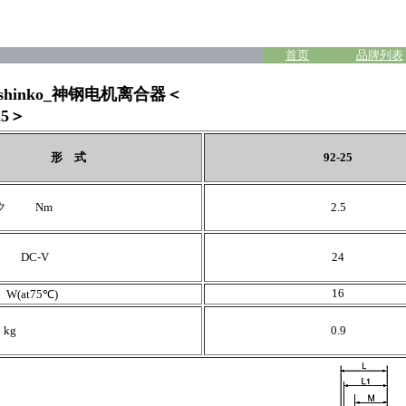
首页
品牌列表
ia_shinko_神钢电机离合器＜
25＞
形 式
92-25
ルク Nm
2.5
DC-V
24
16
(at75℃)
kg
0.9