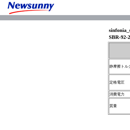
sinfon
SBR-92-
静摩擦ト
定格電圧 
消費電力 W
質量 