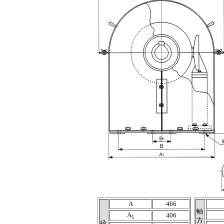
A
466
軸
A
406
1
方
径