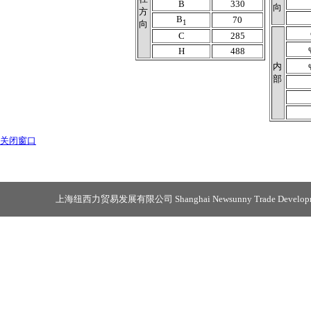
B
330
向
方
B
70
1
向
C
285
H
488
内
部
关闭窗口
上海纽西力贸易发展有限公司 Shanghai Newsunny Trade Developmen