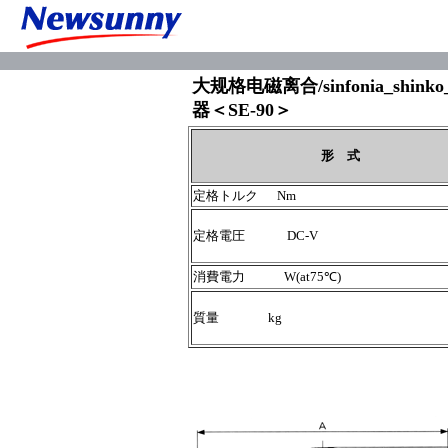
大规格电磁离合/sinfonia_shi
器＜SE-90＞
形 式
定格トルク Nm
定格電圧 DC-V
消費電力 W(at75℃)
質量 kg