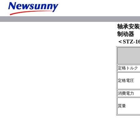
轴承安装型
制动器
＜STZ-1
定格トルク
定格電圧 
消費電力 W
質量 