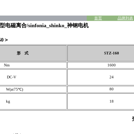
首页
品牌列表
电磁离合/sinfonia_shinko_神钢电机
60＞
形 式
STZ-160
 Nm
1600
DC-V
24
80
(at75℃)
kg
18