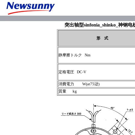
突出轴型sinfonia_shinko_神钢
形 式
静摩擦トルク Nm
定格電圧 DC-V
消費電力 W(at75逤)
質量 kg