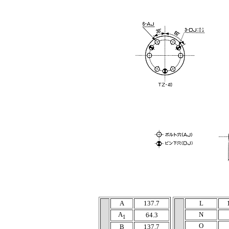
A
137.7
L
A
N
64.3
1
O
B
137.7