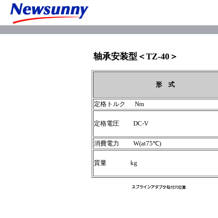
轴承安装型＜TZ-40＞
形 式
定格トルク Nm
定格電圧 DC-V
消費電力 W(at75℃)
質量 kg