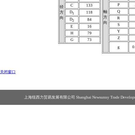
P
C
133
径
Q
軸
D
方
118
1
方
向
R
D
84
2
向
S
E
16
Y
H
79
Z
G
73
g
0
关闭窗口
上海纽西力贸易发展有限公司 Shanghai Newsunny Trade Developmen