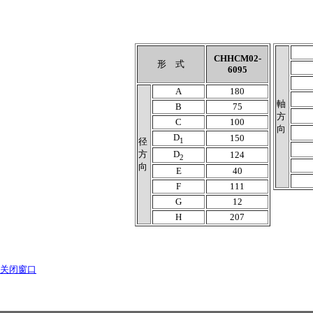
CHHCM02-
形 式
6095
A
180
軸
B
75
方
C
100
向
D
150
1
径
方
D
124
2
向
E
40
F
111
G
12
H
207
关闭窗口