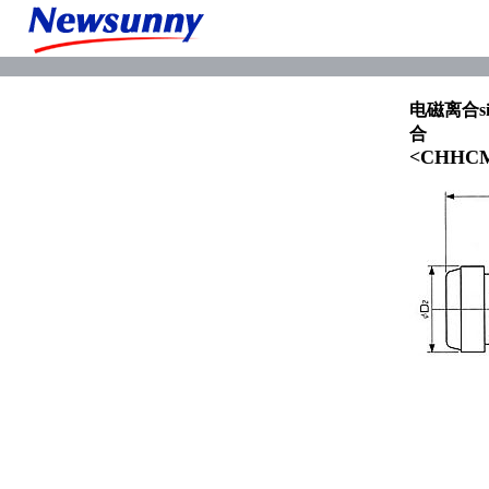
电磁离合si
合
<CHHCM