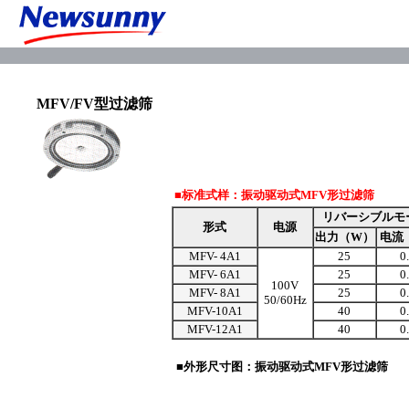
MFV/FV型过滤筛
■标准式样：振动驱动式MFV形过滤筛
リバーシブルモ
形式
电源
出力（W）
电流
MFV- 4A1
25
0
MFV- 6A1
25
0
100V
MFV- 8A1
25
0
50/60Hz
MFV-10A1
40
0
MFV-12A1
40
0
■外形尺寸图：振动驱动式MFV形过滤筛