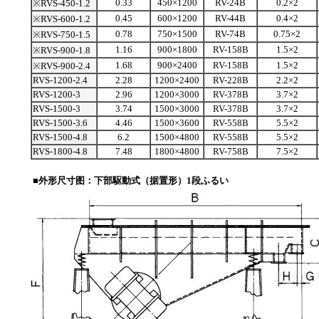
0.33
450×1200
RV-24B
0.2×2
※RVS-450-1.2
0.45
600×1200
RV-44B
0.4×2
※RVS-600-1.2
0.78
750×1500
RV-74B
0.75×2
※RVS-750-1.5
1.16
900×1800
RV-158B
1.5×2
※RVS-900-1.8
1.68
900×2400
RV-158B
1.5×2
※RVS-900-2.4
RVS-1200-2.4
2.28
1200×2400
RV-228B
2.2×2
RVS-1200-3
2.96
1200×3000
RV-378B
3.7×2
RVS-1500-3
3.74
1500×3000
RV-378B
3.7×2
RVS-1500-3.6
4.46
1500×3600
RV-558B
5.5×2
RVS-1500-4.8
6.2
1500×4800
RV-558B
5.5×2
RVS-1800-4.8
7.48
1800×4800
RV-758B
7.5×2
■外形尺寸图：下部駆動式（据置形）1段ふるい