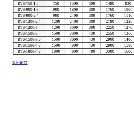
RVS-750-1.5
750
1500
300
1480
830
RVS-900-1.8
900
1800
380
1760
1000
RVS-900-2.4
900
2400
380
1760
1110
RVS-1200-2.4
1200
2400
380
2180
1220
RVS-1200-3
1200
3000
380
2250
1270
RVS-1500-3
1500
3000
430
2550
1360
RVS-1500-3.6
1500
3600
430
2900
1400
RVS-1500-4.8
1500
4800
430
2900
1580
RVS-1800-4.8
1800
4800
480
3300
1600
关闭窗口