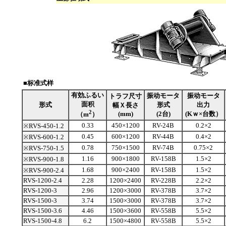
■标准式样
有効ふるい
振动モータ
振动モータ
トラフ尺寸
面积
形式
形式
出力
幅Ｘ長さ
2
(mm)
(2台)
(Kｗ×台数）
（m
）
0.33
450×1200
RV-24B
0.2×2
※RVS-450-1.2
0.45
600×1200
RV-44B
0.4×2
※RVS-600-1.2
0.78
750×1500
RV-74B
0.75×2
※RVS-750-1.5
1.16
900×1800
RV-158B
1.5×2
※RVS-900-1.8
1.68
900×2400
RV-158B
1.5×2
※RVS-900-2.4
RVS-1200-2.4
2.28
1200×2400
RV-228B
2.2×2
RVS-1200-3
2.96
1200×3000
RV-378B
3.7×2
RVS-1500-3
3.74
1500×3000
RV-378B
3.7×2
RVS-1500-3.6
4.46
1500×3600
RV-558B
5.5×2
RVS-1500-4.8
6.2
1500×4800
RV-558B
5.5×2