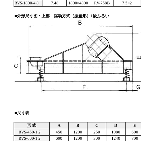
RVS-1800-4.8
7.48
1800×4800
RV-758B
7.5×2
■外形尺寸图：上部 驱动方式（据置形）1段ふるい
■尺寸表
形 式
A
B
C
D
E
RVS-450-1.2
450
1200
250
1080
600
RVS-600-1.2
600
1200
300
1240
700