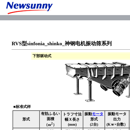
RVS型sinfonia_shinko_神钢电机振动筛系列
下部驱动式
■标准式样
有効ふるい
振動
モータ
振動モータ
トラフ寸法
面積
形式
形式
出力
幅Ｘ長さ
2
(mm)
(2台)
(Kｗ×台数）
（m
）