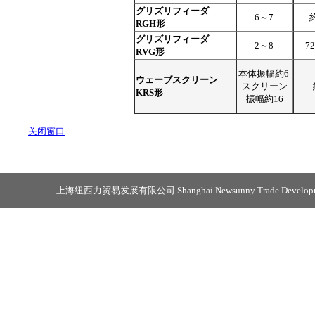
グリズリフィーダ
6～7
RGH形
グリズリフィーダ
2～8
7
RVG形
本体振幅約6
ウェーブスクリーン
スクリーン
KRS形
振幅約16
关闭窗口
上海纽西力贸易发展有限公司 Shanghai Newsunny Trade Developmen