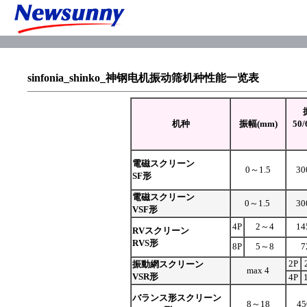
sinfonia_shinko_神钢电机振动筛机种性能一览表
机种
振幅(mm)
50/
電磁スクリーン
0～1.5
30
SF形
電磁スクリーン
0～1.5
30
VSF形
4P
2～4
14
RVスクリーン
RVS形
8P
5～8
7
2P
2
振動網スクリーン
max 4
VSR形
4P
バランス形スクリーン
8～18
4