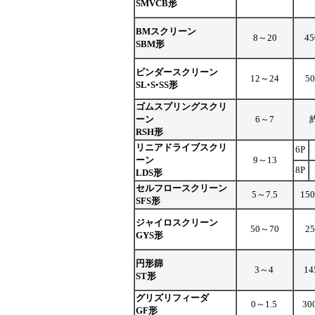
SMVCB形
BMスクリーン
8～20
4
SBM形
ビンダースクリーン
12～24
5
SL
•
S
•
SS形
ゴムスプリングスクリ
ーン
6～7
RSH形
リニアドライブスクリ
6P
ーン
9～13
8P
LDS形
セルフロースクリーン
5～7.5
15
SFS形
ジャイロスクリーン
50～70
2
GYS形
円形篩
3～4
14
ST形
グリズリフィーダ
0～1.5
30
GF形