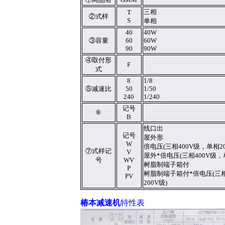
三相
T
②式样
S
单相
40
40W
③容量
60
60W
90
90W
④取付形
F
式
8
1/8
⑤减速比
50
1/50
240
1/240
记号
⑥
B
线口出
记号
屋外形
W
倍电压(三相400V级，单相20
⑦式样记
V
屋外*倍电压(三相400V级，单
号
WV
树脂制端子箱付
P
树脂制端子箱付*倍电压(三相
PV
200V级)
椿本减速机
特性表